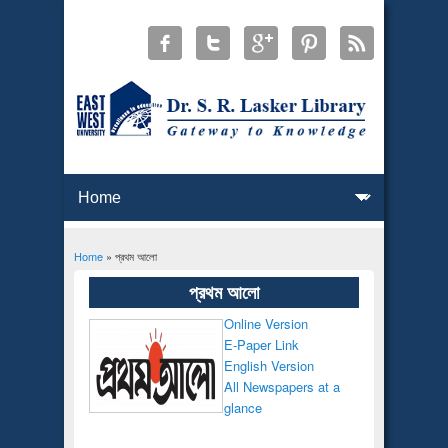
Home
» প্রথম আলো
You are here
প্রথম আলো
Online Version
E-Paper Link
English Version
All Newspapers at a
glance